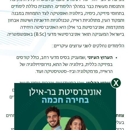
והתנסות מעשית כבר במהלך הלימודים. התוכנית כוללת לימודים
בתחומי פיזיקה, כימיה, ביולוגיה ואופטיקה לצד התמחות במבנה
ותפקוד העין, פתולוגיות ראייה, טכנולוגיות חדשניות ושיטות אבחון
מתקדמות
.
אוניברסיטת בר אילן היא האוניברסיטה היחידה
בישראל המעניקה תואר אוניברסיטאי מדעי
(B.Sc)
באופטומטריה.
הלימודים נחלקים לשני ערוצים עיקריים
:
הערוץ העיוני
,
שמעניק בסיס מדעי רחב, כולל קורסים
בפיזיקה כללית, ביולוגיה של התא, נוירופיזיולוגיה של
הראייה, פרמקולוגיה וביו-סטטיסטיקה ועוד.
הערוץ הקליני
,
שבו הסטודנטים צוברים ניסיון מעשי
במעבדות מתקדמות ובקליניקות האוניברסיטה, ומבצעים
בדיקות ראייה בפועל תחת פיקוח אופטומטריסטים בכירים
בעלי תואר ד"ר לאופטומטריה.
צוות ההוראה
כולל מרצים בעלי ניסיון מחקרי וקליני, בהם מומחים
בעלי דוקטורט מאוניברסיטאות יוקרתיות ורופאי עיניים
בכירים
.
סטודנטים מצטיינים
משתתפים בפעילויות ייחודיות כמו