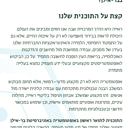
בבר-אילן?
קצת על התוכנית שלנו
ראייה היא הדרך המרכזית שבה אנו חווים ומבינים את העולם.
היכולת לראות בבירור משפיעה לא רק על איכות החיים, אלא גם
על התפקוד היומיומי, הלמידה והאינטראקציות החברתיות שלנו.
בעידן של מסכים, עבודה ממושכת מול מחשבים והזדקנות
האוכלוסייה, בריאות העין הופכת לחשובה מתמיד. על כן, הביקוש
לאופטומטריסטים מקצועיים ובעלי ידע מעמיק נמצא בעלייה
מתמדת.
אופטומטריה היא לא רק מקצוע מדעי–רפואי, אלא תחום מבוקש
המשלב הבנה טכנולוגית מתקדמת עם עבודה קלינית ישירה מול
תפר
אנשים. זהו מקצוע שמשלב אבחון וטיפול בליקויי ראייה, מחלות
משנ
עיניים, פתרונות אופטיים מותאמים אישית, וכן שימוש במכשור
חדשני ובטכנולוגיות מתקדמות.
התוכנית לתואר ראשון באופטומטריה באוניברסיטת בר-אילן
מציעה שילוב ייחודי של ידע מדעי מעמיק, הכשרה קלינית מקיפה